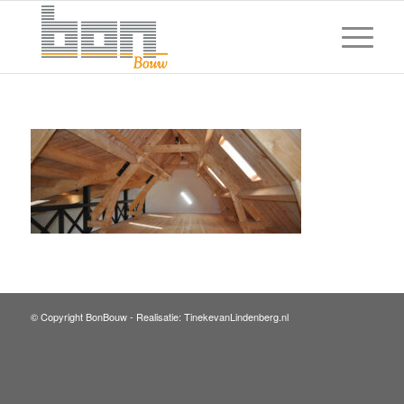
© Copyright BonBouw -
Realisatie: TinekevanLindenberg.nl