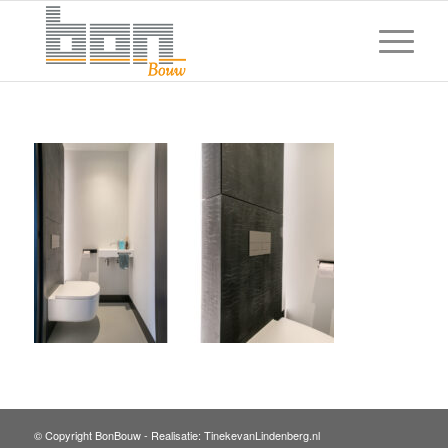
© Copyright BonBouw -
Realisatie: TinekevanLindenberg.nl