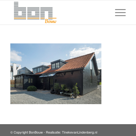
© Copyright BonBouw -
Realisatie: TinekevanLindenberg.nl