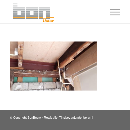
© Copyright BonBouw -
Realisatie: TinekevanLindenberg.nl