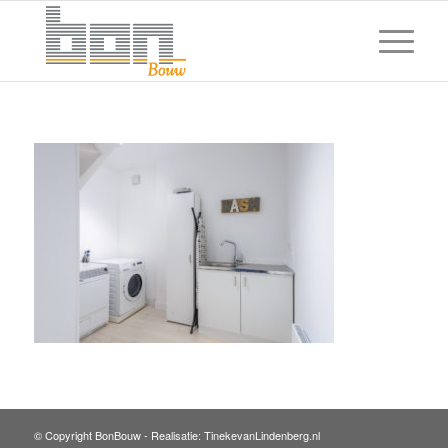
© Copyright BonBouw -
Realisatie: TinekevanLindenberg.nl