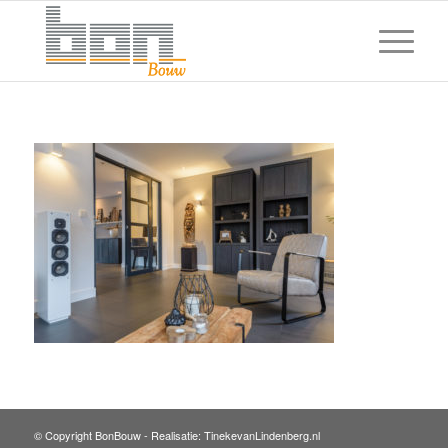
© Copyright BonBouw -
Realisatie: TinekevanLindenberg.nl