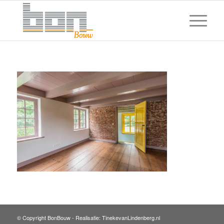
© Copyright BonBouw -
Realisatie: TinekevanLindenberg.nl