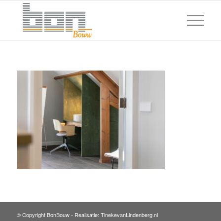
© Copyright BonBouw -
Realisatie: TinekevanLindenberg.nl