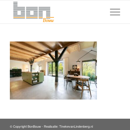
© Copyright BonBouw -
Realisatie: TinekevanLindenberg.nl