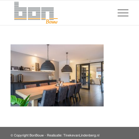
© Copyright BonBouw -
Realisatie: TinekevanLindenberg.nl