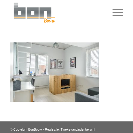
© Copyright BonBouw -
Realisatie: TinekevanLindenberg.nl