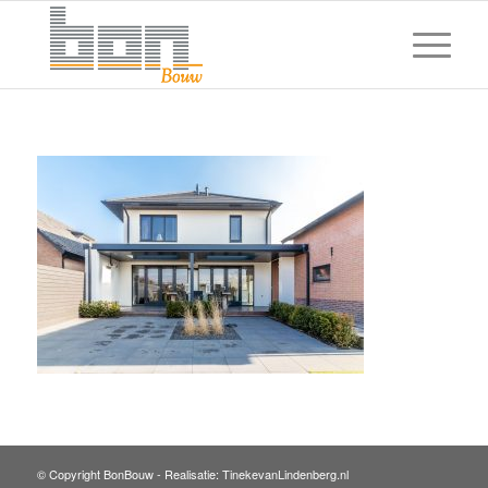
© Copyright BonBouw -
Realisatie: TinekevanLindenberg.nl