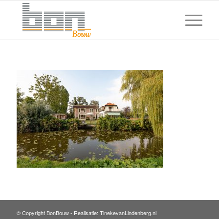
© Copyright BonBouw -
Realisatie: TinekevanLindenberg.nl