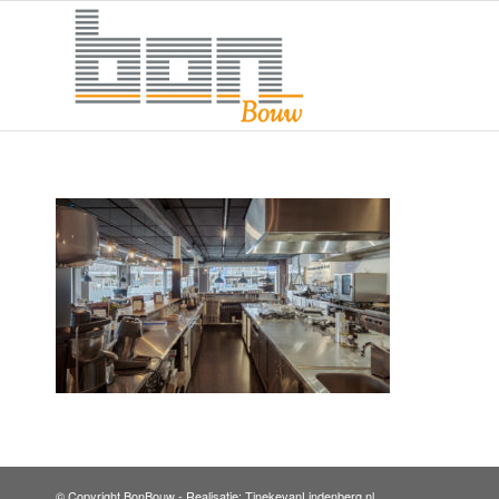
© Copyright BonBouw -
Realisatie: TinekevanLindenberg.nl