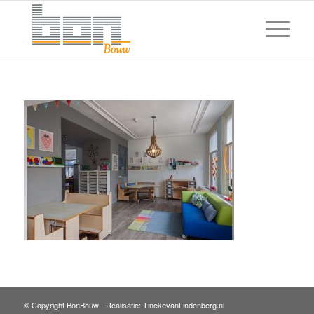
© Copyright BonBouw -
Realisatie: TinekevanLindenberg.nl