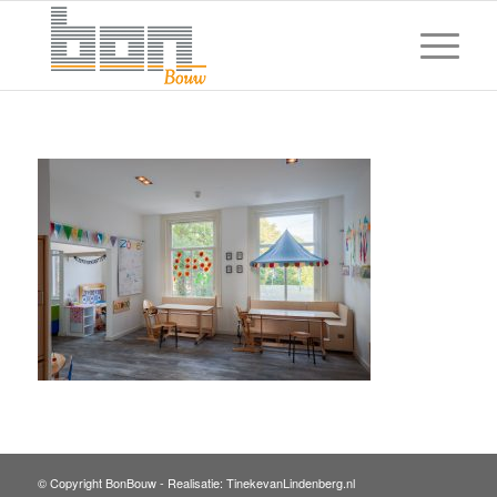
© Copyright BonBouw -
Realisatie: TinekevanLindenberg.nl