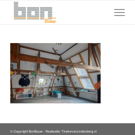
© Copyright BonBouw -
Realisatie: TinekevanLindenberg.nl