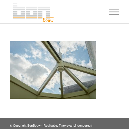
© Copyright BonBouw -
Realisatie: TinekevanLindenberg.nl