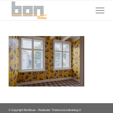
© Copyright BonBouw -
Realisatie: TinekevanLindenberg.nl