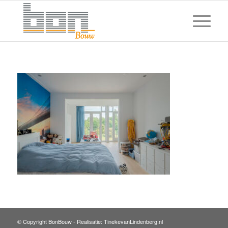
© Copyright BonBouw -
Realisatie: TinekevanLindenberg.nl