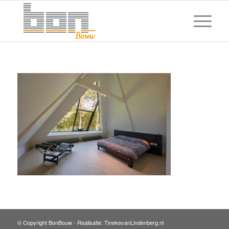
© Copyright BonBouw -
Realisatie: TinekevanLindenberg.nl