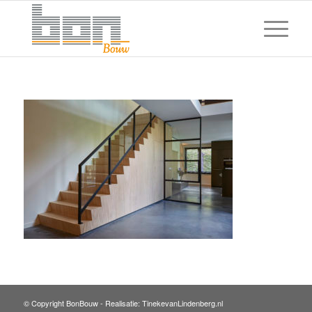
© Copyright BonBouw -
Realisatie: TinekevanLindenberg.nl