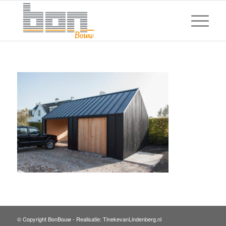
© Copyright BonBouw -
Realisatie: TinekevanLindenberg.nl