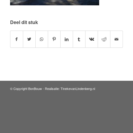
Deel dit stuk
© Copyright BonBouw -
Realisatie: TinekevanLindenberg.nl