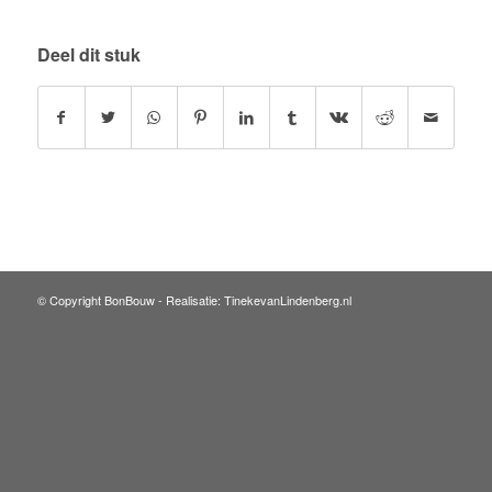
Deel dit stuk
© Copyright BonBouw -
Realisatie: TinekevanLindenberg.nl